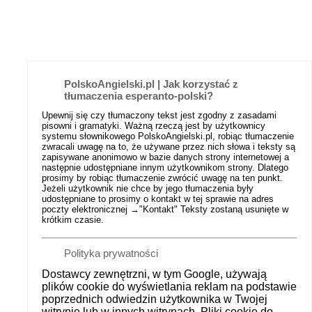
PolskoAngielski.pl | Jak korzystać z
tłumaczenia esperanto-polski?
Upewnij się czy tłumaczony tekst jest zgodny z zasadami
pisowni i gramatyki. Ważną rzeczą jest by użytkownicy
systemu słownikowego PolskoAngielski.pl, robiąc tłumaczenie
zwracali uwagę na to, że używane przez nich słowa i teksty są
zapisywane anonimowo w bazie danych strony internetowej a
następnie udostępniane innym użytkownikom strony. Dlatego
prosimy by robiąc tłumaczenie zwrócić uwagę na ten punkt.
Jeżeli użytkownik nie chce by jego tłumaczenia były
udostępniane to prosimy o kontakt w tej sprawie na adres
poczty elektronicznej →
"Kontakt"
Teksty zostaną usunięte w
krótkim czasie.
Polityka prywatności
Dostawcy zewnętrzni, w tym Google, używają
plików cookie do wyświetlania reklam na podstawie
poprzednich odwiedzin użytkownika w Twojej
witrynie lub w innych witrynach. Pliki cookie do